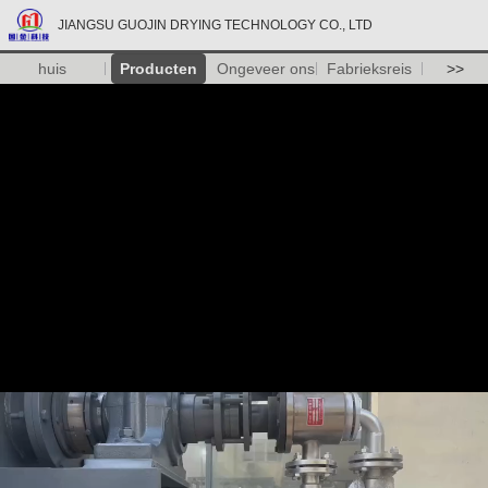
JIANGSU GUOJIN DRYING TECHNOLOGY CO., LTD
huis
Producten
Ongeveer ons
Fabrieksreis
>>