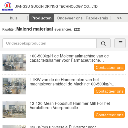
JIANGSU GUOJIN DRYING TECHNOLOGY CO., LTD
huis
Producten
Ongeveer ons
Fabrieksreis
>>
Malend materiaal
Kwaliteit
leverancier.
(22)
100-500kg/H de Molenmaalmachine van de
capaciteitshamer voor Farmaceutische
Voedselindustrie
Contacteer ons
11KW van de de Hamermolen van het
machtslevensmiddel de Machine100-500kg/h
Capaciteit
Contacteer ons
12-120 Mesh Foodstuff Hammer Mill For-het
Verpletteren Voerproductie
Contacteer ons
4200r/min universele Pulverizer voor