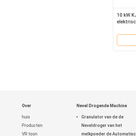
10 kW K
elektri
oliever
Over
Nevel Drogende Machine
huis
Granulator van de de
Producten
Neveldroger van het
VR toon
melkpoeder de Automatisc