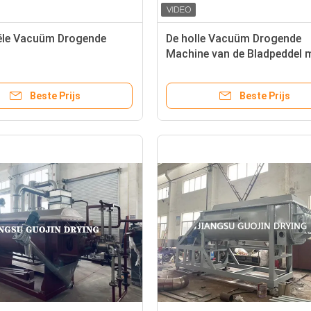
iële Vacuüm Drogende
De holle Vacuüm Drogende
Machine van de Bladpeddel 
Thermische Bron van de Olie
Beste Prijs
Beste Prijs