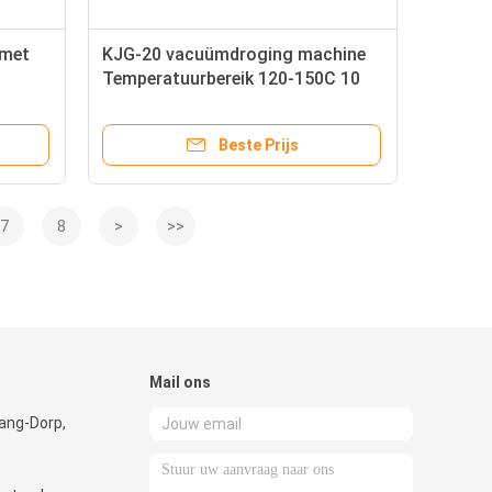
 met
KJG-20 vacuümdroging machine
Temperatuurbereik 120-150C 10
minuten droogtijd
Beste Prijs
7
8
>
>>
Mail ons
iang-Dorp,