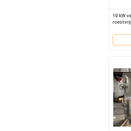
10 kW v
roestvrij
304/316