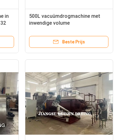
e in
500L vacuümdrogmachine met
 32
inwendige volume
Beste Prijs