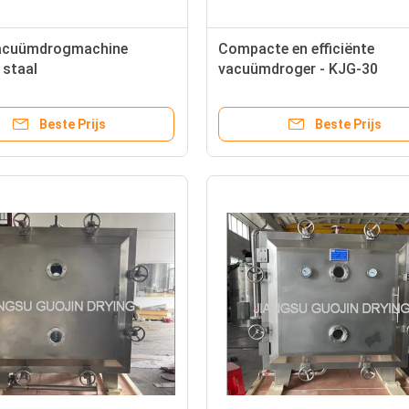
acuümdrogmachine
Compacte en efficiënte
 staal
vacuümdroger - KJG-30
/koolstofstaal
220V/380V/415V
Beste Prijs
Beste Prijs