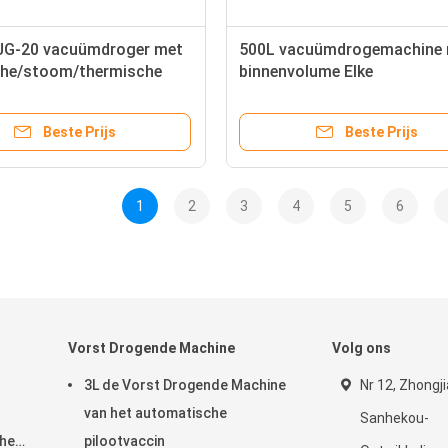
JG-20 vacuümdroger met
500L vacuümdrogemachine
sche/stoom/thermische
binnenvolume Elke
warming
droogcapaciteit 1200kg
capaciteit
Beste Prijs
Beste Prijs
1
2
3
4
5
6
Vorst Drogende Machine
Volg ons
3L de Vorst Drogende Machine
Nr 12, Zhongj
van het automatische
Sanhekou-
he
pilootvaccin