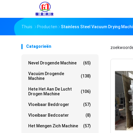
Thuis
Producten
Stainless Steel Vacuum Drying Mach
Catagorieën
zoekwoord
Nevel Drogende Machine
(65)
Vacuüm Drogende
(138)
Machine
Hete Het Aan De Lucht
(106)
Drogen Machine
Vloeibaar Beddroger
(57)
Vloeibaar Bedcoater
(8)
Het Mengen Zich Machine
(57)