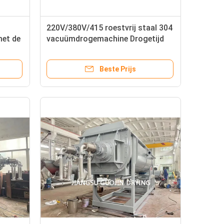
220V/380V/415 roestvrij staal 304
met de
vacuümdrogemachine Drogetijd
hitte
ongeveer 10 min
Beste Prijs