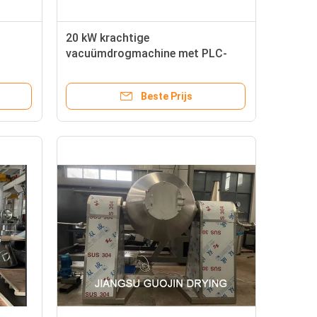
20 kW krachtige
vacuümdrogmachine met PLC-
besturingssysteem
Temperatuurbereik 120-150C
Beste Prijs