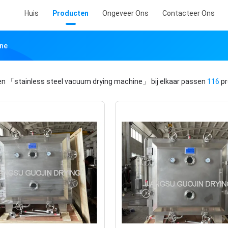
Huis
Producten
Ongeveer Ons
Contacteer Ons
ine
en
「stainless steel vacuum drying machine」
bij elkaar passen
116
pr