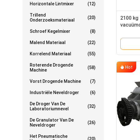
Horizontale Lintmixer
(12)
Trillend
(20)
2100 kg 
Onderzoeksmateriaal
vacuümd
Schroef Kegelmixer
(8)
PLC-bes
Malend Materiaal
(22)
Korrelend Materiaal
(55)
Roterende Drogende
Hot
(58)
Machine
Vorst Drogende Machine
(7)
Industriële Neveldroger
(6)
De Droger Van De
(32)
Laboratoriumnevel
De Granulator Van De
(26)
Neveldroger
Het Pneumatische
(20)