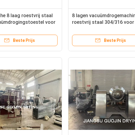
he 8 laag roestvrij staal
8 lagen vacuümdrogemachin
uümdrogingstoestel voor
roestvrij staal 304/316 voor
lige drogen
bakken
Beste Prijs
Beste Prijs