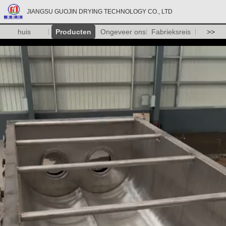
JIANGSU GUOJIN DRYING TECHNOLOGY CO., LTD
huis
Producten
Ongeveer ons
Fabrieksreis
>>