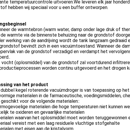
nte temperatuurcontrole uitvoeren.We leveren elk jaar honderd
tof hebben wij speciaal voor u een buffer ontworpen.
ngsbeginsel
nneer de warmtebron (warm water, damp onder lage druk of ther
 de warmte via de binnenste behuizing naar de grondstof doorg
er werking van de aandrijving wordt de tank langzaam gedraaid
 grondstof bevindt zich in een vacuümtoestand. Wanneer de dam
ppervlak van de grondstof verzadigd en verdampt het vervolg
erd..
 vocht (oplosmiddel) van de grondstof zal voortdurend infiltre
productieprocessen worden continu uitgevoerd en het drogen kan
ssing van het product
dubbel kegel roterende vacuümdroger is van toepassing op he
vormige materialen in de farmaceutische, voedingsmiddelen, che
 geschikt voor de volgende materialen::
ermogevoelige materialen die hoge temperaturen niet kunnen w
lijk te oxideren en gevaarlijke materialen
terialen waarvan het oplosmiddel moet worden teruggewonnen en
eriaal vereist met een laag residuele vluchtige stofgehalte
erialen met eisen aan de kristalvorm