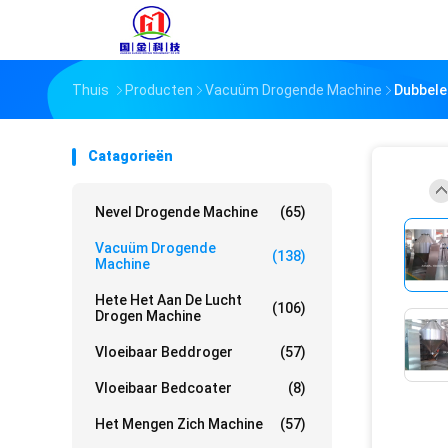
Thuis
Producten
Vacuüm Drogende Machine
Dubbele
Catagorieën
Nevel Drogende Machine
(65)
Vacuüm Drogende
(138)
Machine
Hete Het Aan De Lucht
(106)
Drogen Machine
Vloeibaar Beddroger
(57)
Vloeibaar Bedcoater
(8)
Het Mengen Zich Machine
(57)