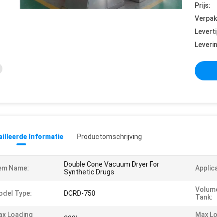
Prijs:
Verpak
Leverti
Leveri
illeerde Informatie
Productomschrijving
Double Cone Vacuum Dryer For
em Name:
Applic
Synthetic Drugs
Volume
del Type:
DCRD-750
Tank:
x Loading
Max Lo