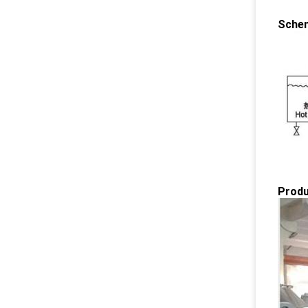
Schem
Prod