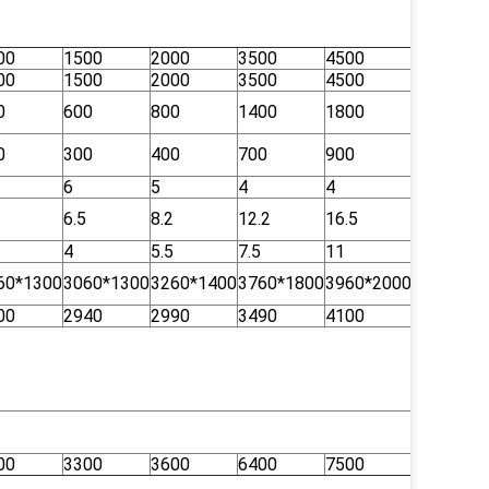
00
1500
2000
3500
4500
5000
00
1500
2000
3500
4500
5000
0
600
800
1400
1800
2000
0
300
400
700
900
1000
6
5
4
4
4
6.5
8.2
12.2
16.5
18.2
4
5.5
7.5
11
15
60*1300
3060*1300
3260*1400
3760*1800
3960*2000
4400*25
00
2940
2990
3490
4100
4200
00
3300
3600
6400
7500
8600