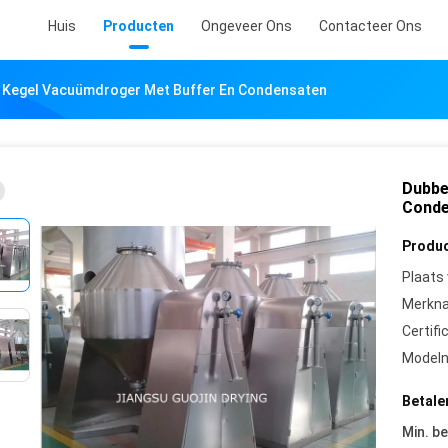
Huis
Producten
Ongeveer Ons
Contacteer Ons
 Kegel Vacuümdroger Met Buffer En Condensaten
Dubbe
Conde
Produc
Plaats
Merkn
Certifi
Model
Betale
Min. be