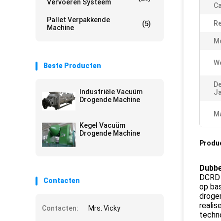
Vervoeren Systeem
Ca
Pallet Verpakkende
Re
(5)
Machine
M
We
Beste Producten
De
Industriële Vacuüm
Ja
Drogende Machine
Ma
Kegel Vacuüm
Drogende Machine
Produ
Dubbe
DCRD 
Contacten
op bas
droger
reali
Contacten:
Mrs. Vicky
techno