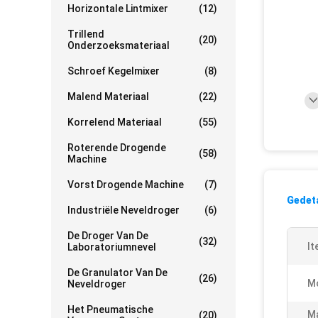
Horizontale Lintmixer
(12)
Trillend
(20)
Onderzoeksmateriaal
Schroef Kegelmixer
(8)
Malend Materiaal
(22)
Korrelend Materiaal
(55)
Roterende Drogende
(58)
Machine
Vorst Drogende Machine
(7)
Gedeta
Industriële Neveldroger
(6)
De Droger Van De
(32)
It
Laboratoriumnevel
De Granulator Van De
(26)
Mo
Neveldroger
Het Pneumatische
Ma
(20)