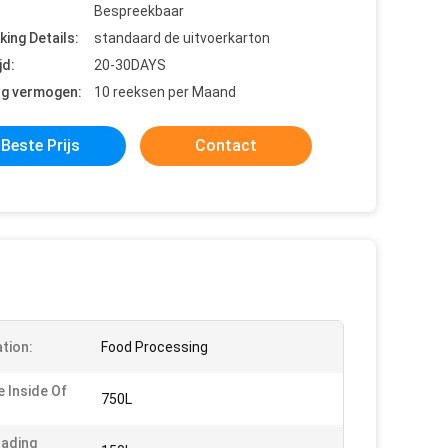
Bespreekbaar
king Details:
standaard de uitvoerkarton
jd:
20-30DAYS
ng vermogen:
10 reeksen per Maand
Beste Prijs
Contact
ation:
Food Processing
 Inside Of
750L
ading