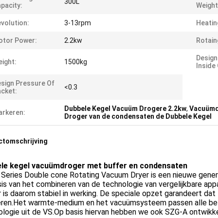
300L
pacity:
Weight
volution:
3-13rpm
Heatin
otor Power:
2.2kw
Rotain
Design
ight:
1500kg
Inside
sign Pressure Of
<0.3
cket:
Dubbele Kegel Vacuüm Drogere 2.2kw
,
Vacuümdr
rkeren:
Droger van de condensaten de Dubbele Kegel
ctomschrijving
le kegel vacuümdroger met buffer en condensaten
Series Double cone Rotating Vacuum Dryer is een nieuwe genera
is van het combineren van de technologie van vergelijkbare app
 is daarom stabiel in werking. De speciale opzet garandeert da
seren.Het warmte-medium en het vacuümsysteem passen alle b
logie uit de VS.Op basis hiervan hebben we ook SZG-A ontwikke