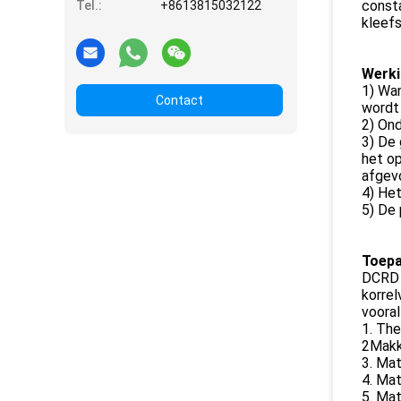
consta
Tel.:
+8613815032122
kleefs
Werki
1) Wa
Contact
wordt
2) Ond
3) De
het o
afgevo
4) Het
5) De 
Toepa
DCRD 
korrel
vooral
1. Th
2Makke
3. Ma
4. Mat
5. Mat