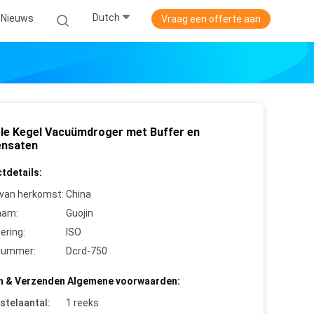
Dutch
Nieuws
Vraag een offerte aan
le Kegel Vacuümdroger met Buffer en
nsaten
tdetails:
 van herkomst:
China
aam:
Guojin
cering:
ISO
nummer:
Dcrd-750
n & Verzenden Algemene voorwaarden:
stelaantal:
1 reeks