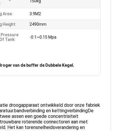
150kg
:
g Area:
3.9M2
g Height:
2490mm
 Pressure
-0.1~0.15 Mpa
 Of Tank:
oger van de buffer de Dubbele Kegel
,
tie droogapparaat ontwikkeld door onze fabriek
aratuur.bandverbinding en kettingverbindingDe
t twee assen een goede concentrisiteit
etrouwbare roterende connectoren aan met
ld. Het kan torensnelheidsverandering en