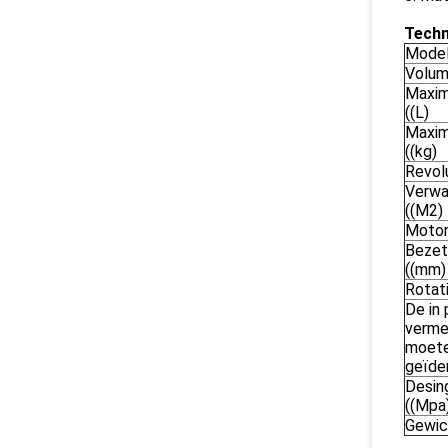
Techn
Mode
Volume
Maxim
((L)
Maxim
((kg)
Revol
Verwa
((M2)
Motor
Bezet
((mm)
Rotat
De in 
verme
moete
geïden
Desin
((Mpa
Gewic