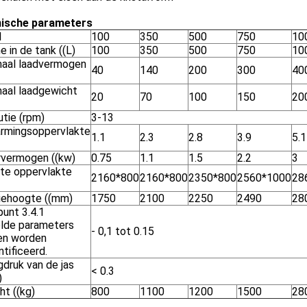
ische parameters
l
100
350
500
750
10
 in de tank ((L)
100
350
500
750
10
aal laadvermogen
40
140
200
300
40
aal laadgewicht
20
70
100
150
20
utie (rpm)
3-13
rmingsoppervlakte
1.1
2.3
2.8
3.9
5.1
vermogen ((kw)
0.75
1.1
1.5
2.2
3
te oppervlakte
2160*800
2160*800
2350*800
2560*1000
28
iehoogte ((mm)
1750
2100
2250
2490
28
punt 3.4.1
lde parameters
- 0,1 tot 0.15
n worden
tificeerd.
gdruk van de jas
< 0.3
)
ht ((kg)
800
1100
1200
1500
28