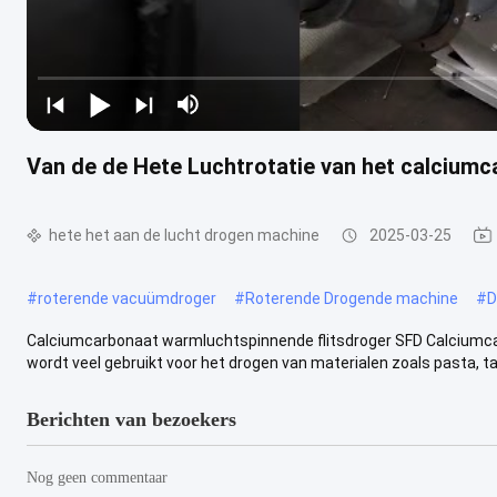
Van de de Hete Luchtrotatie van het calciumc
hete het aan de lucht drogen machine
2025-03-25
#
roterende vacuümdroger
#
Roterende Drogende machine
#
D
Calciumcarbonaat warmluchtspinnende flitsdroger SFD Calciumca
wordt veel gebruikt voor het drogen van materialen zoals pasta, taa
Berichten van bezoekers
Nog geen commentaar