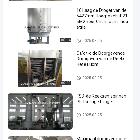
machine
16 Laag de Droger van de
5427mm Hoogteschijf 21.
5M2 voor Chemische Indu
strie
hete het aan de lucht drogen
00:14
2025-03-25
machine
Ct/ct-c de Doorgevende
Droogoven van de Reeks
Hete Lucht
hete het aan de lucht drogen
2025-03-25
machine
00:49
FSD-de Reeksen spinnen
Plotselinge Droger
hete het aan de lucht drogen
2025-03-25
machine
00:45
Maximaal droogvermoge