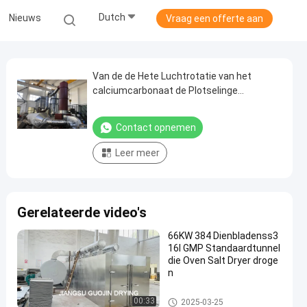
Dutch
Nieuws
Vraag een offerte aan
Van de de Hete Luchtrotatie van het
calciumcarbonaat de Plotselinge
Drogermateriaal
Contact opnemen
Leer meer
Gerelateerde video's
66KW 384 Dienbladenss3
16l GMP Standaardtunnel
die Oven Salt Dryer droge
n
hete het aan de lucht drogen
00:33
2025-03-25