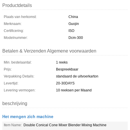
Productdetails
Plaats van herkomst:
China
Merknaam:
Guojin
Certificering:
ISO
Modelnummer:
Dcm-300
Betalen & Verzenden Algemene voorwaarden
Min. bestelaantal:
1 reeks
Prijs:
Bespreekbaar
Verpakking Details:
standaard de uitvoerkarton
Levertijd:
20-30DAYS
Levering vermogen:
10 reeksen per Maand
beschrijving
Het mengen zich machine
Item Name:
Double Conical Cone Mixer Blender Mixing Machine