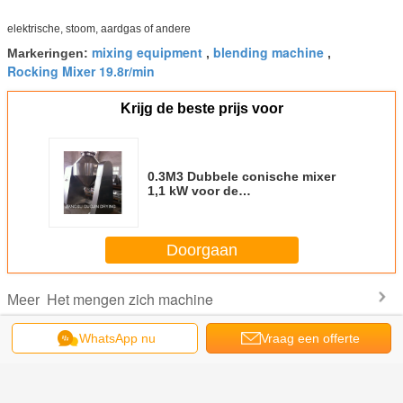
elektrische, stoom, aardgas of andere
mixing equipment
blending machine
Markeringen:
,
,
Rocking Mixer 19.8r/min
Krijg de beste prijs voor
0.3M3 Dubbele conische mixer
1,1 kW voor de
voedingsmiddelenindustrie
Doorgaan
Het mengen zich machine
Meer
WhatsApp nu
Vraag een offerte
aan
W de
De industriële
DSPM-de
GTM-het Type van
0.33