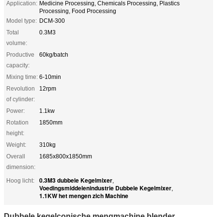
Application:
Medicine Processing, Chemicals Processing, Plastics
Processing, Food Processing
Model type:
DCM-300
Total
0.3M3
volume:
Productive
60kg/batch
capacity:
Mixing time:
6-10min
Revolution
12rpm
of cylinder:
Power:
1.1kw
Rotation
1850mm
height:
Weight:
310kg
Overall
1685x800x1850mm
dimension:
0.3M3 dubbele Kegelmixer
Hoog licht:
,
Voedingsmiddelenindustrie Dubbele Kegelmixer
,
1.1KW het mengen zich Machine
Dubbele kegelconische mengmachine blender