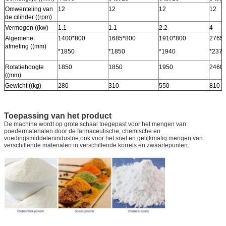
Omwenteling van
12
12
12
12
de cilinder ((rpm)
Vermogen ((kw)
1.1
1.1
2.2
4
Algemene
1400*800
1685*800
1910*800
2765
afmeting ((mm)
*1850
*1850
*1940
*2370
Rotatiehoogte
1850
1850
1950
2460
((mm)
Gewicht ((kg)
280
310
550
810
Toepassing van het product
De machine wordt op grote schaal toegepast voor het mengen van
poedermaterialen door de farmaceutische, chemische en
voedingsmiddelenindustrie,ook voor het snel en gelijkmatig mengen van
verschillende materialen in verschillende korrels en zwaartepunten.