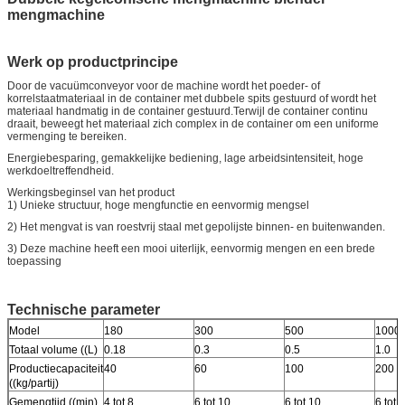
mengmachine
Werk op productprincipe
Door de vacuümconveyor voor de machine wordt het poeder- of
korrelstaatmateriaal in de container met dubbele spits gestuurd of wordt het
materiaal handmatig in de container gestuurd.Terwijl de container continu
draait, beweegt het materiaal zich complex in de container om een uniforme
vermenging te bereiken.
Energiebesparing, gemakkelijke bediening, lage arbeidsintensiteit, hoge
werkdoeltreffendheid.
Werkingsbeginsel van het product
1) Unieke structuur, hoge mengfunctie en eenvormig mengsel
2) Het mengvat is van roestvrij staal met gepolijste binnen- en buitenwanden.
3) Deze machine heeft een mooi uiterlijk, eenvormig mengen en een brede
toepassing
Technische parameter
Model
180
300
500
1000
Totaal volume ((L)
0.18
0.3
0.5
1.0
Productiecapaciteit
40
60
100
200
((kg/partij)
Gemengtijd ((min)
4 tot 8
6 tot 10
6 tot 10
6 tot 