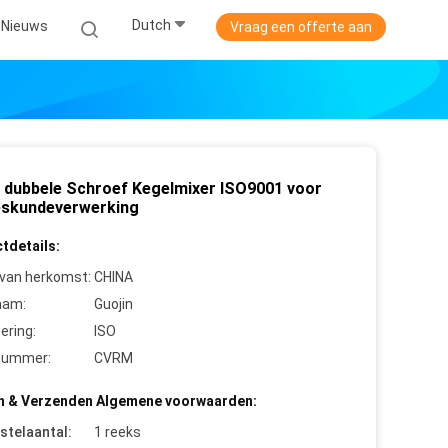
Dutch
Nieuws
Vraag een offerte aan
 dubbele Schroef Kegelmixer ISO9001 voor
skundeverwerking
tdetails:
 van herkomst:
CHINA
aam:
Guojin
cering:
ISO
nummer:
CVRM
n & Verzenden Algemene voorwaarden:
stelaantal:
1 reeks