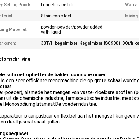
y Selling Points:
Long Service Life
Warran
terial:
Stainless steel
Mixing
powder-powder/powder added
xing Material:
with liquid
rkeren:
30T/H kegelmixer
,
Kegelmixer ISO9001
,
30t/h k
ctomschrijving
le schroef opheffende balden conische mixer
s een zeer efficiënte mengmachine die op grote schaal wordt ge
 staat
er-poeder), alsmede het mengen van vaste-vloeibare stoffen (
n) uit de chemische industrie, farmaceutische industrie, meststo
el,MonosodiumglutamaatDe voederindustrie.
pparatuur is aanpasbaar en flexibel aan het mengsel, kan geen
en deeltjesmateriaal grillen.
ngsbeginsel