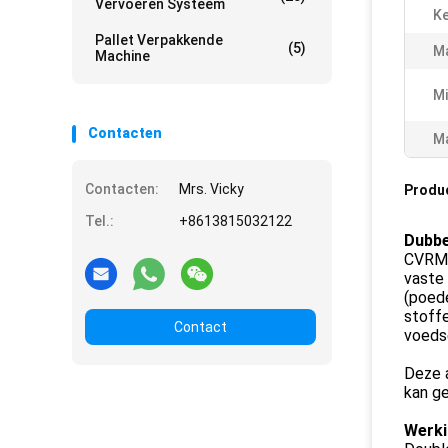
Vervoeren Systeem
Ke
Pallet Verpakkende
(5)
Ma
Machine
Mi
Contacten
Ma
Contacten:
Mrs. Vicky
Produ
Tel.:
+8613815032122
Dubbe
CVRM i
vaste
(poed
stoffe
Contact
voeds
Deze a
kan ge
Werki