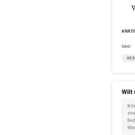
elektr
label:
SS D
Wilt
Ik 
zoa
Bed
Wac