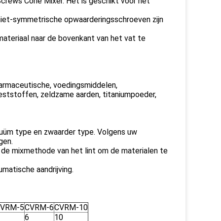
Screws Cone Mixer. Het is geschikt voor het
niet-symmetrische opwaarderingsschroeven zijn
ateriaal naar de bovenkant van het vat te
farmaceutische, voedingsmiddelen,
meststoffen, zeldzame aarden, titaniumpoeder,
acuüm type en zwaarder type. Volgens uw
gen.
an de mixmethode van het lint om de materialen te
matische aandrijving.
VRM-5
CVRM-6
CVRM-10
6
10