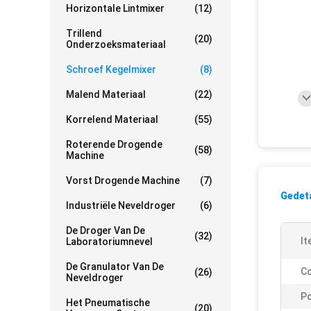
Horizontale Lintmixer
(12)
Trillend
(20)
Onderzoeksmateriaal
Schroef Kegelmixer
(8)
Malend Materiaal
(22)
Korrelend Materiaal
(55)
Roterende Drogende
(58)
Machine
Vorst Drogende Machine
(7)
Gedeta
Industriële Neveldroger
(6)
De Droger Van De
(32)
It
Laboratoriumnevel
De Granulator Van De
Co
(26)
Neveldroger
P
Het Pneumatische
(20)