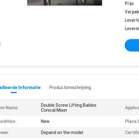
Prijs:
Verpak
Leverti
Leveri
illeerde Informatie
Productomschrijving
Double Screw Lifting Baldes
em Name:
Applic
Conical Mixer
ndition:
New
Place O
ower:
Depand on the model
Certifi