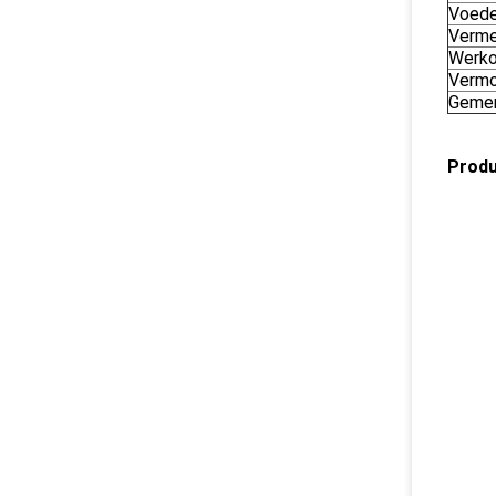
Voede
Verme
Werko
Vermo
Gemen
Prod