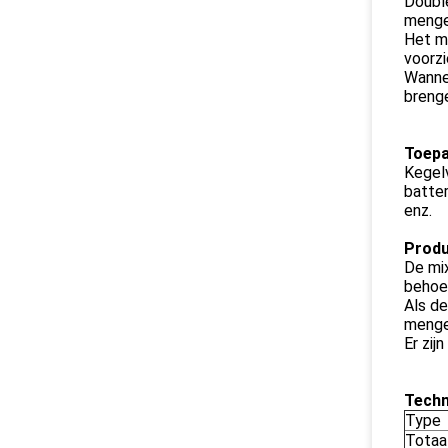
Double
menge
Het m
voorzi
Wannee
brenge
Toepa
Kegelv
batter
enz.
Prod
De mix
behoef
Als de
menge
Er zij
Techn
Type
Totaa