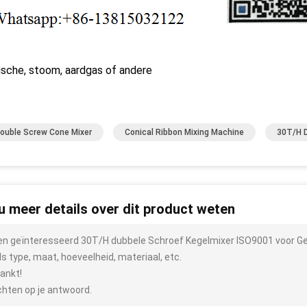
ische, stoom, aardgas of andere
ouble Screw Cone Mixer
Conical Ribbon Mixing Machine
30T/H D
 u meer details over dit product weten
ben geïnteresseerd 30T/H dubbele Schroef Kegelmixer ISO9001 voor G
ls type, maat, hoeveelheid, materiaal, etc.
ankt!
hten op je antwoord.