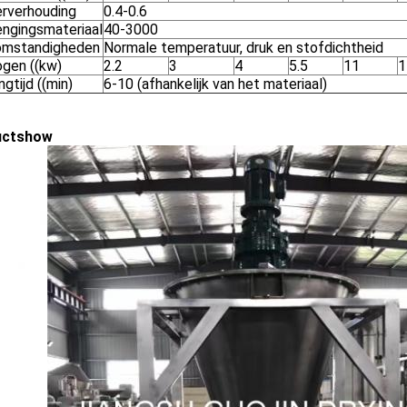
rverhouding
0.4-0.6
ngingsmateriaal
40-3000
mstandigheden
Normale temperatuur, druk en stofdichtheid
gen ((kw)
2.2
3
4
5.5
11
1
gtijd ((min)
6-10 (afhankelijk van het materiaal)
uctshow