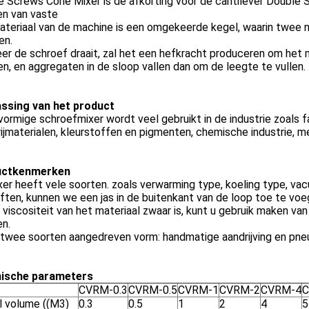
 Screws Cone Mixer is de afkorting voor de cantilever Double 
n van vaste
ateriaal van de machine is een omgekeerde kegel, waarin twee 
en.
r de schroef draait, zal het een hefkracht produceren om het m
n, en aggregaten in de sloop vallen dan om de leegte te vullen.
ssing van het product
ormige schroefmixer wordt veel gebruikt in de industrie zoals 
ijmaterialen, kleurstoffen en pigmenten, chemische industrie, 
uctkenmerken
er heeft vele soorten. zoals verwarming type, koeling type, v
ten, kunnen we een jas in de buitenkant van de loop toe te voe
 viscositeit van het materiaal zwaar is, kunt u gebruik maken v
n.
n twee soorten aangedreven vorm: handmatige aandrijving en pneu
ische parameters
CVRM-0.3
CVRM-0.5
CVRM-1
CVRM-2
CVRM-4
C
l volume ((M3)
0.3
0.5
1
2
4
5