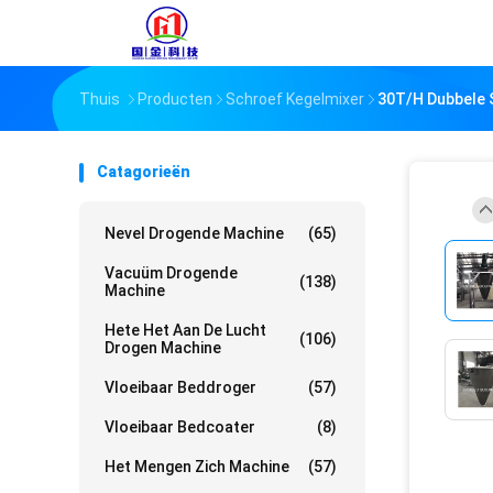
Thuis
Producten
Schroef Kegelmixer
30T/H Dubbele 
Catagorieën
Nevel Drogende Machine
(65)
Vacuüm Drogende
(138)
Machine
Hete Het Aan De Lucht
(106)
Drogen Machine
Vloeibaar Beddroger
(57)
Vloeibaar Bedcoater
(8)
Het Mengen Zich Machine
(57)