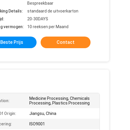
Bespreekbaar
king Details:
standaard de uitvoerkarton
jd:
20-30DAYS
ng vermogen:
10 reeksen per Maand
Beste Prijs
Contact
Medicine Processing, Chemicals
ation:
Processing, Plastics Processing
f Origin:
Jiangsu, China
cering:
ISO9001