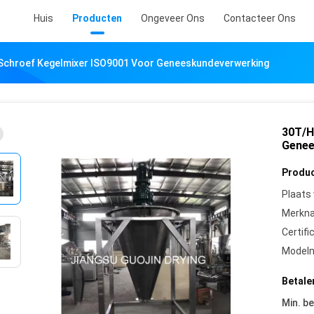
Huis
Producten
Ongeveer Ons
Contacteer Ons
Schroef Kegelmixer ISO9001 Voor Geneeskundeverwerking
30T/H
Genee
Produc
Plaats
Merkn
Certifi
Model
Betale
Min. be