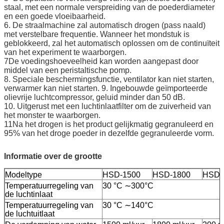
staal, met een normale verspreiding van de poederdiameter
en een goede vloeibaarheid.
6. De straalmachine zal automatisch drogen (pass naald)
met verstelbare frequentie. Wanneer het mondstuk is
geblokkeerd, zal het automatisch oplossen om de continuïteit
van het experiment te waarborgen.
7De voedingshoeveelheid kan worden aangepast door
middel van een peristaltische pomp.
8. Speciale beschermingsfunctie, ventilator kan niet starten,
verwarmer kan niet starten. 9. Ingebouwde geïmporteerde
olievrije luchtcompressor, geluid minder dan 50 dB.
10. Uitgerust met een luchtinlaatfilter om de zuiverheid van
het monster te waarborgen.
11Na het drogen is het product gelijkmatig gegranuleerd en
95% van het droge poeder in dezelfde gegranuleerde vorm.
Informatie over de grootte
Modeltype
HSD-1500
HSD-1800
HSD-
Temperatuurregeling van
30 °C ∼300°C
de luchtinlaat
Temperatuurregeling van
30 °C ∼140°C
de luchtuitlaat