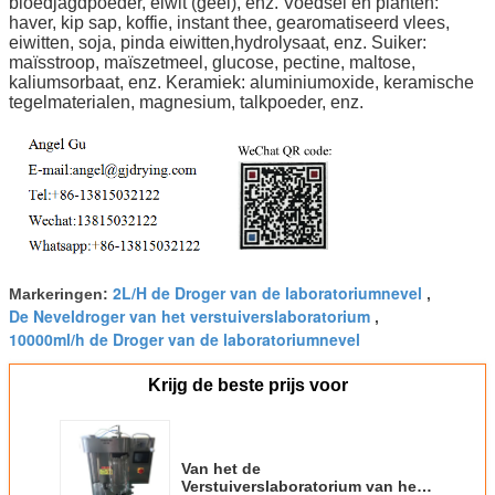
bloedjagdpoeder, eiwit (geel), enz. Voedsel en planten:
haver, kip sap, koffie, instant thee, gearomatiseerd vlees,
eiwitten, soja, pinda eiwitten,hydrolysaat, enz. Suiker:
maïsstroop, maïszetmeel, glucose, pectine, maltose,
kaliumsorbaat, enz. Keramiek: aluminiumoxide, keramische
tegelmaterialen, magnesium, talkpoeder, enz.
2L/H de Droger van de laboratoriumnevel
Markeringen:
,
De Neveldroger van het verstuiverslaboratorium
,
10000ml/h de Droger van de laboratoriumnevel
Krijg de beste prijs voor
Van het de
Verstuiverslaboratorium van het