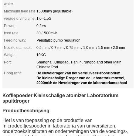
water:
Maximum feed rate:
1500ml/h (adjustable)
verage drying time:
1.0~1.5S
Power:
0.2kw
feed rate:
30-1500ml/h
Feeding way:
Peristaltic pump regulation
Nozzle diameter:
0.5 mm / 0.7 mm / 0.75 mm / 1.0 mm / 1.5 mm / 2.0 mm
Weight:
10KG
Port:
Shanghai, Qingdao, Tianjin, Ningbo and other Main
Chinese Port
De Neveldroger van het verstuiverslaboratorium
Hoog licht:
,
De kleinschalige Droger van de Laboratoriumnevel
,
2000ml/h de Neveldroger van de laboratoriumschaal
Koffiepoeder Kleinschalige atomizer Laboratorium
spuitdroger
Productbeschrijving
Het is van toepassing op de productie van
microdeeltjespoeder in laboratoria van universiteiten,
onderzoeksinstituten en ondernemingen van de voedings-,