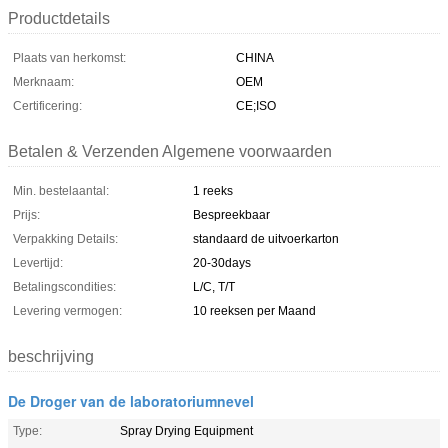
Productdetails
Plaats van herkomst:
CHINA
Merknaam:
OEM
Certificering:
CE;ISO
Betalen & Verzenden Algemene voorwaarden
Min. bestelaantal:
1 reeks
Prijs:
Bespreekbaar
Verpakking Details:
standaard de uitvoerkarton
Levertijd:
20-30days
Betalingscondities:
L/C, T/T
Levering vermogen:
10 reeksen per Maand
beschrijving
De Droger van de laboratoriumnevel
Type:
Spray Drying Equipment