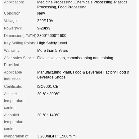
Application:
Medicine Processing, Chemicals Processing, Plastics
Processing, Food Processing
Condition:
New
Voltage:
220/110V
Power(W):
9-28kW
Dimension(L*W*H):
2800*2600*1600
Key Selling Points:
High Safety Level
Warranty:
More than 5 Years
After-sales Service
Field installation, commissioning and training
Provided:
Applicable
Manufacturing Plant, Food & Beverage Factory, Food &
Beverage Shops
Industries:
Certificate:
ISO9001 CE
Air inlet
30 ℃ ~300℃
temperature
control:
Air outlet
30 ℃ ~140℃
temperature
control:
evaporation of
3.200mL/H ~ 1500ml/h