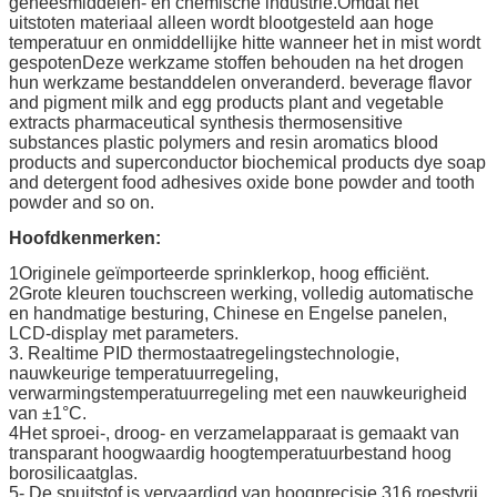
geneesmiddelen- en chemische industrie.Omdat het
uitstoten materiaal alleen wordt blootgesteld aan hoge
temperatuur en onmiddellijke hitte wanneer het in mist wordt
gespotenDeze werkzame stoffen behouden na het drogen
hun werkzame bestanddelen onveranderd. beverage flavor
and pigment milk and egg products plant and vegetable
extracts pharmaceutical synthesis thermosensitive
substances plastic polymers and resin aromatics blood
products and superconductor biochemical products dye soap
and detergent food adhesives oxide bone powder and tooth
powder and so on.
Hoofdkenmerken:
1Originele geïmporteerde sprinklerkop, hoog efficiënt.
2Grote kleuren touchscreen werking, volledig automatische
en handmatige besturing, Chinese en Engelse panelen,
LCD-display met parameters.
3. Realtime PID thermostaatregelingstechnologie,
nauwkeurige temperatuurregeling,
verwarmingstemperatuurregeling met een nauwkeurigheid
van ±1°C.
4Het sproei-, droog- en verzamelapparaat is gemaakt van
transparant hoogwaardig hoogtemperatuurbestand hoog
borosilicaatglas.
5- De spuitstof is vervaardigd van hoogprecisie 316 roestvrij