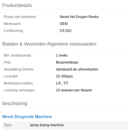
Productdetails
Plaats van herkomst:
Nevel het Drogen Reeks
Merknaam:
OEM
Certificering:
CE;ISO
Betalen & Verzenden Algemene voorwaarden
Min. bestelaantal:
1 reeks
Prijs:
Bespreekbaar
Verpakking Details:
standaard de uitvoerkarton
Levertijd:
20-30days
Betalingscondities:
L/C, T/T
Levering vermogen:
10 reeksen per Maand
beschrijving
Nevel Drogende Machine
Type:
spray drying machine