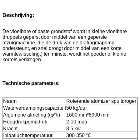
Beschrijving:
De vloeibare of paste grondstof wordt in kleine vloeibare
druppels geperst door middel van een geperste
afzuigmachine, die de druk van de diafragmapomp
ondersteunt, en snel droogt door middel van een korte
warmtewisseling.) ten minste, wordt het poeder of kleine
korrels verkregen.
Technische parameters:
Naam
Roterende atomizer spuitdroger
Waterverdampingscapaciteit
50 kg/uur
Algemene afmeting ((φ*h)
1600 mm*8900 mm
Hoogdrukpompdruk
2-10 mpa
Kracht
8.5 kw
Inlaatluchttemperatuur
300-350 °C