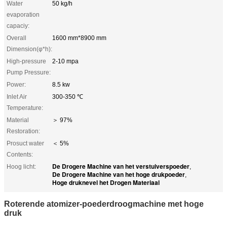
Water
50 kg/h
evaporation
capaciy:
Overall
1600 mm*8900 mm
Dimension(φ*h):
High-pressure
2-10 mpa
Pump Pressure:
Power:
8.5 kw
Inlet Air
300-350 ℃
Temperature:
Material
＞ 97%
Restoration:
Prosuct water
＜ 5%
Contents:
De Drogere Machine van het verstuiverspoeder
Hoog licht:
,
De Drogere Machine van het hoge drukpoeder
,
Hoge druknevel het Drogen Materiaal
Roterende atomizer-poederdroogmachine met hoge
druk