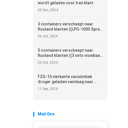
wordt geladen voor Iran klant
26 Dec, 2024
3 containers verscheept naar
Rusland klanten ((LPG-1000 Spray
Dryer)
26 Oct, 2024
5 containers verscheept naar
Rusland klanten ((3 sets vloeibaar
bed granulator en 1 set vloeibaar
26 Oct, 2024
bed droger)
FZG-15 vierkante vacuümbak
droger geladen vandaag naar
Rusland klanten
11 Sep, 2024
Mail Ons